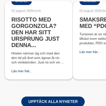
NYHETER
NYHETER
03 augusti 2026
•
1min
03 augusti 2026
•
2m
RISOTTO MED
SMAKSR
GORGONZOLA?
MED “PD
DEN HAR SITT
Turismen är en vik
URSPRUNG JUST
tillväxt inom sekto
produkter, PDO o
DENNA...
framgår av den e
Läs mer här...
reformen av geog
Hösten närmar sig och med den
beteckningar frå
den tid på året som ägnas åt ris-
infördes den 3 ju
och vindskörden. Just ris och vin är
två klassiska kombinationer med
Läs mer här...
Gorgonzola Dop. För att njuta av en
god risotto med Gorgonzola D
UPPTÄCK ALLA NYHETER