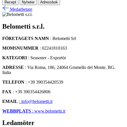
Recept
Nyheter
Adressbok
Medarbetare
Belometti s.r.l.
FÖRETAGETS NAMN
: Belometti Srl
MOMSNUMMER
: 02241810163
KATEGORI
: Seasoner - Exportör
ADRESSE
: Via Roma, 186, 24064 Grumello del Monte, BG,
Italia
TELEFON
: +39 390354420539
FAX
: +39 390354426806
EMAIL
: info@belometti.it
WEBBPLATS
: www.belometti.it
Ledamöter