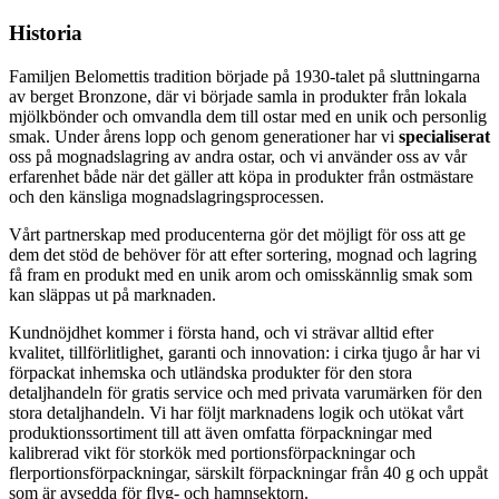
Historia
Familjen Belomettis tradition började på 1930-talet på sluttningarna
av berget Bronzone, där vi började samla in produkter från lokala
mjölkbönder och omvandla dem till ostar med en unik och personlig
smak. Under årens lopp och genom generationer har vi
specialiserat
oss på mognadslagring av andra ostar, och vi använder oss av vår
erfarenhet både när det gäller att köpa in produkter från ostmästare
och den känsliga mognadslagringsprocessen.
Vårt partnerskap med producenterna gör det möjligt för oss att ge
dem det stöd de behöver för att efter sortering, mognad och lagring
få fram en produkt med en unik arom och omisskännlig smak som
kan släppas ut på marknaden.
Kundnöjdhet kommer i första hand, och vi strävar alltid efter
kvalitet, tillförlitlighet, garanti och innovation: i cirka tjugo år har vi
förpackat inhemska och utländska produkter för den stora
detaljhandeln för gratis service och med privata varumärken för den
stora detaljhandeln. Vi har följt marknadens logik och utökat vårt
produktionssortiment till att även omfatta förpackningar med
kalibrerad vikt för storkök med portionsförpackningar och
flerportionsförpackningar, särskilt förpackningar från 40 g och uppåt
som är avsedda för flyg- och hamnsektorn.