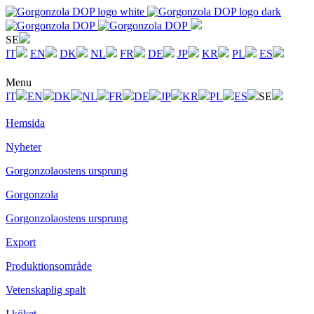
SE
IT
EN
DK
NL
FR
DE
JP
KR
PL
ES
Menu
IT
EN
DK
NL
FR
DE
JP
KR
PL
ES
SE
Hemsida
Nyheter
Gorgonzolaostens ursprung
Gorgonzola
Gorgonzolaostens ursprung
Export
Produktionsområde
Vetenskaplig spalt
I köket