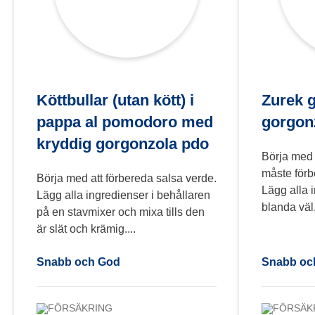
Köttbullar (utan kött) i
Zurek 
pappa al pomodoro med
gorgon
kryddig gorgonzola pdo
Börja med 
måste förb
Börja med att förbereda salsa verde.
Lägg alla i
Lägg alla ingredienser i behållaren
blanda väl.
på en stavmixer och mixa tills den
är slät och krämig....
Snabb och God
Snabb oc
FÖRSÄKRING
FÖRSÄK