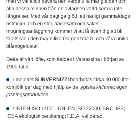
men vi vill alltid bevara den värdefulla mångfalden och
alla dessa minnen från en avlägsen värld som vi inte
längre ser. Med vår dagliga glöd, ett härligt gammaldags
ostmejeri och en stor,
hälsosam
och säker
mogningsanläggning kommer vi att få även dig att bli
förälskad i den magnifika Gorgonzola Si och våra unika
blåmögelostar.
Detta är vårt löfte, som föddes i Valsassina i början av
1900-talet.
I mejeriet
Si INVERNIZZI
bearbetas cirka 40 000 liter
komjölk per dag med hjälp av de typiska
kittlarna
; egen
jäsningsproduktion
.
UNI EN ISO 14001; UNI EN ISO 22000; BRC; IFS;
ICEA ekologisk certifiering; F.D.A. validerad.