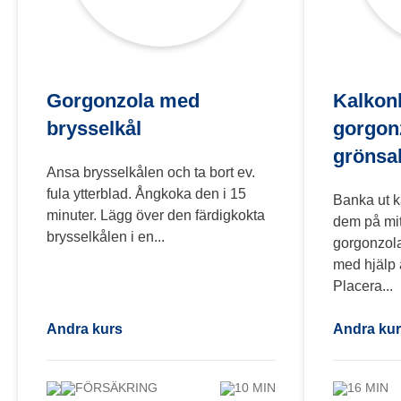
Gorgonzola med
Kalkon
brysselkål
gorgon
grönsa
Ansa brysselkålen och ta bort ev.
fula ytterblad. Ångkoka den i 15
Banka ut k
minuter. Lägg över den färdigkokta
dem på mit
brysselkålen i en...
gorgonzolab
med hjälp 
Placera...
Andra kurs
Andra ku
FÖRSÄKRING
10 MIN
16 MIN