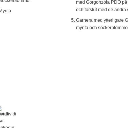
 Sockerblommor
med Gorgonzola PDO på h
och förslut med de andra 
 Mynta
Garnera med ytterligare
mynta och sockerblommor