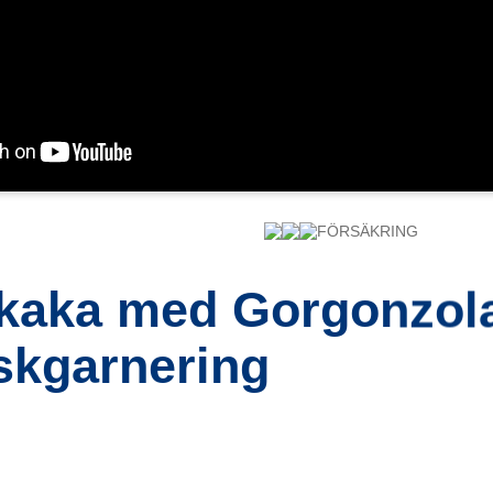
FÖRSÄKRING
kaka med Gorgonzol
skgarnering