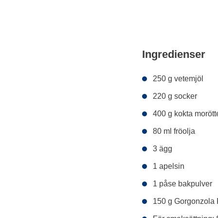
Ingredienser
250 g vetemjöl
220 g socker
400 g kokta morött
80 ml fröolja
3 ägg
1 apelsin
1 påse bakpulver
150 g Gorgonzola