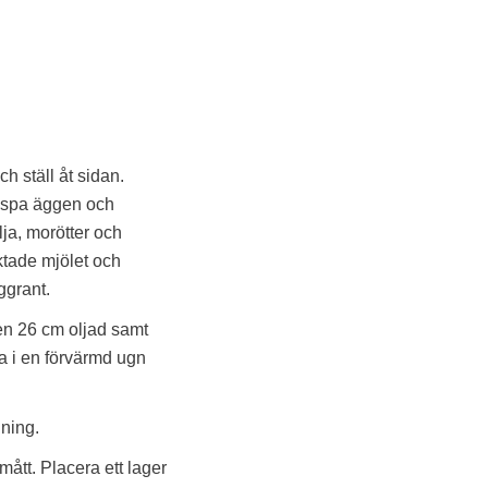
h ställ åt sidan.
vispa äggen och
olja, morötter och
iktade mjölet och
ggrant.
 en 26 cm oljad samt
a i en förvärmd ugn
dning.
mått. Placera ett lager