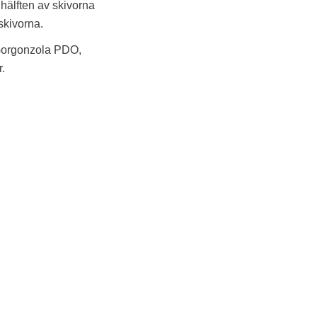
älften av skivorna
skivorna.
 Gorgonzola PDO,
.