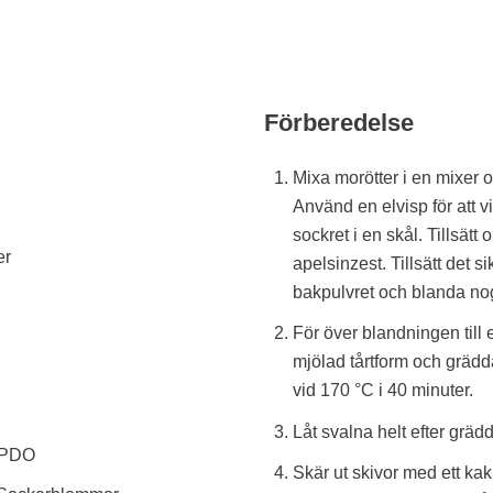
Förberedelse
Mixa morötter i en mixer oc
Använd en elvisp för att 
sockret i en skål. Tillsätt 
er
apelsinzest. Tillsätt det s
bakpulvret och blanda no
För över blandningen till
mjölad tårtform och grädd
vid 170 °C i 40 minuter.
Låt svalna helt efter gräd
 PDO
Skär ut skivor med ett kak